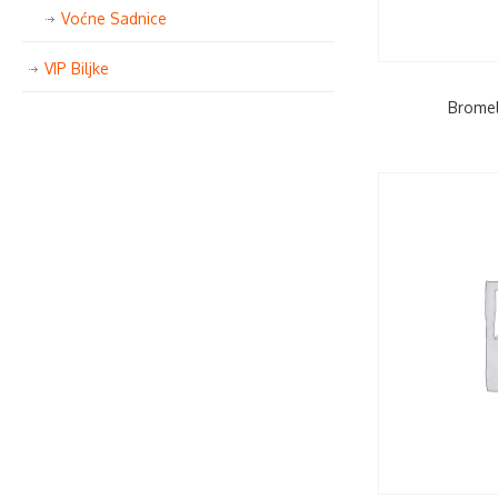
Voćne Sadnice
VIP Biljke
Bromel