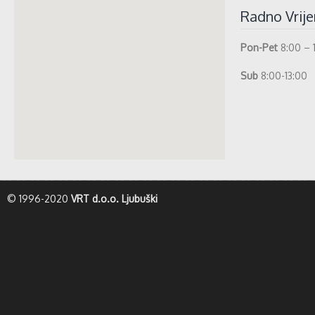
Radno Vrij
Pon-Pet
8:00 – 
Sub
8:00-13:00
whatismyip-address.com
© 1996-2020
VRT d.o.o. Ljubuški