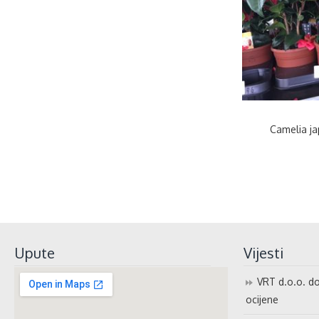
Camelia ja
Upute
Vijesti
VRT d.o.o. do
ocijene