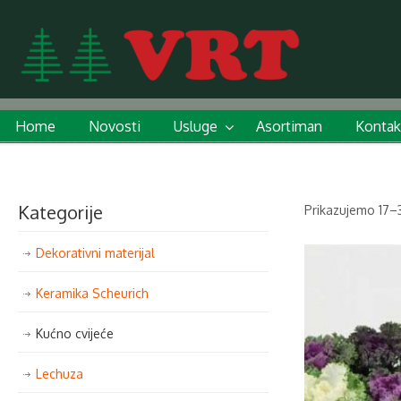
Home
Novosti
Usluge
Asortiman
Kontak
Kategorije
Prikazujemo 17–3
Dekorativni materijal
Keramika Scheurich
Kućno cvijeće
Lechuza