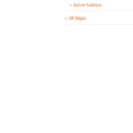
Voćne Sadnice
VIP Biljke