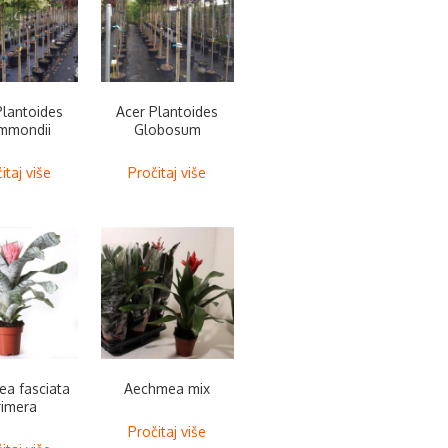
Plantoides
Acer Plantoides
mmondii
Globosum
itaj više
Pročitaj više
a fasciata
Aechmea mix
rimera
Pročitaj više