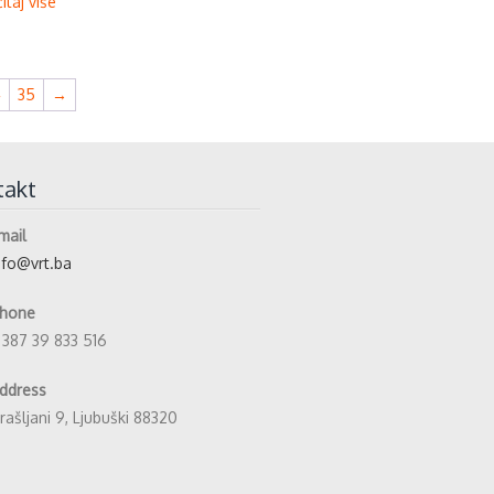
itaj više
4
35
→
takt
mail
nfo@vrt.ba
hone
 387 39 833 516
ddress
rašljani 9, Ljubuški 88320