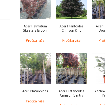
Acer Palmatum
Acer Plantoides
Acer 
Skeeters Broom
Crimson King
Dru
Pročitaj više
Pročitaj više
Proč
Acer Platanoides
Acer Platanoides
Aechme
Crimson Sentry
P
Pročitaj više