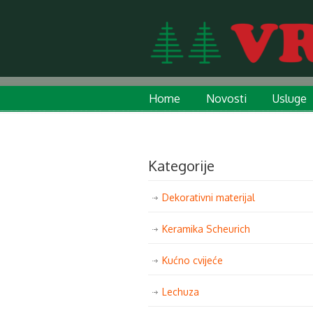
Home
Novosti
Usluge
Kategorije
Dekorativni materijal
Keramika Scheurich
Kućno cvijeće
Lechuza