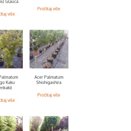
is) Glauca
Pročitaj više
itaj više
 Palmatum
Acer Palmatum
go Kaku
Shishigashira
enkaki)
Pročitaj više
itaj više