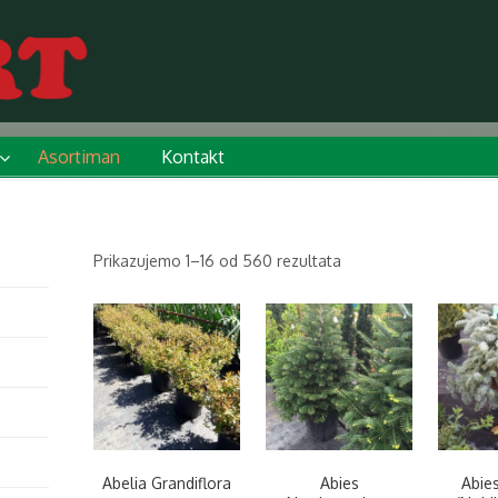
Asortiman
Kontakt
Prikazujemo 1–16 od 560 rezultata
Abelia Grandiflora
Abies
Abie