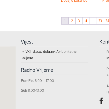
Dodaj u košaricu
Proč
1
2
3
4
…
33
3
Vijesti
Kon
VRT d.o.o. dobitnik A+ bonitetne
E
ocijene
i
Radno Vrijeme
P
+
Pon-Pet
8:00 – 17:00
A
Sub
8:00-13:00
H