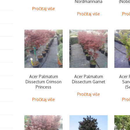
Nordmanniana
(Nobil
Pročitaj više
Pročitaj više
Proč
Acer Palmatum
Acer Palmatum
Acer
Dissectum Crimson
Dissectum Garnet
San
Princess
(S
Pročitaj više
Pročitaj više
Proč