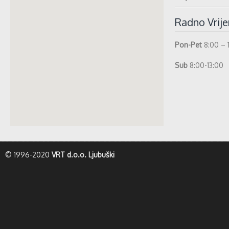
Radno Vrij
Pon-Pet
8:00 – 
Sub
8:00-13:00
whatismyip-address.com
© 1996-2020
VRT d.o.o. Ljubuški