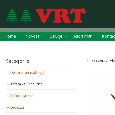
Home
Novosti
Usluge
Asortiman
Kontak
Kategorije
Prikazujemo 1–16
Dekorativni materijal
Keramika Scheurich
Kućno cvijeće
Lechuza