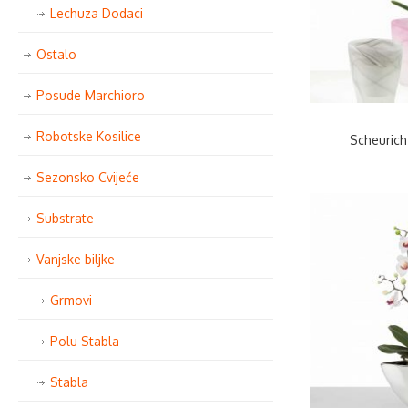
Lechuza Dodaci
Ostalo
Posude Marchioro
Robotske Kosilice
Scheurich
Sezonsko Cvijeće
Substrate
Vanjske biljke
Grmovi
Polu Stabla
Stabla