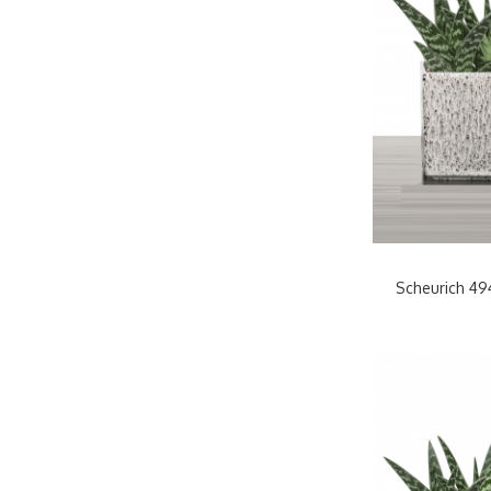
Scheurich 494