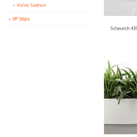
Voćne Sadnice
VIP Biljke
Scheurich 431