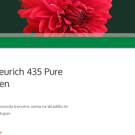
eurich 435 Pure
en
izvoda trenutno nema na skladištu te
stupan
e