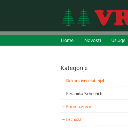
Home
Novosti
Usluge
Kategorije
Dekorativni materijal
Keramika Scheurich
Kućno cvijeće
Lechuza