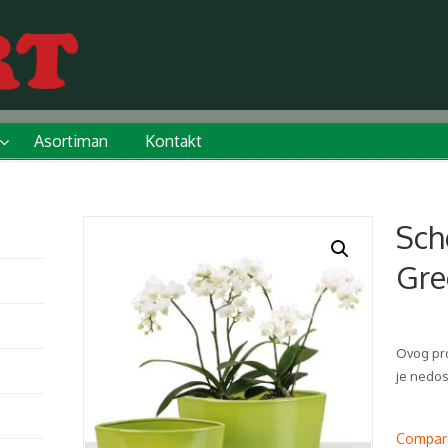
Asortiman
Kontakt
Sch
Gre
Ovog pro
je nedo
Compar