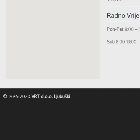
Radno Vrij
Pon-Pet
8:00 – 
Sub
8:00-13:00
whatismyip-address.com
© 1996-2020
VRT d.o.o. Ljubuški