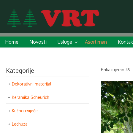
Home
Novosti
Usluge
Asortiman
Kontak
Kategorije
Prikazujemo 49–
Dekorativni materijal
Keramika Scheurich
Kućno cvijeće
Lechuza