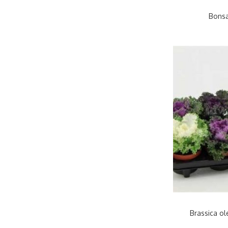
Bonsa
Brassica ol