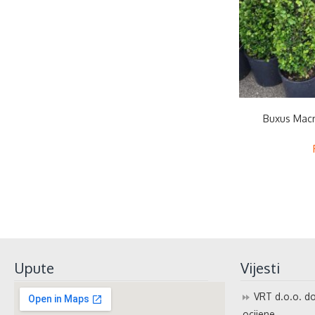
Buxus Macro
Upute
Vijesti
VRT d.o.o. do
ocijene