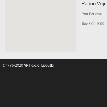
Radno Vrij
Pon-Pet
8:00 – 
Sub
8:00-13:00
whatismyip-address.com
© 1996-2020
VRT d.o.o. Ljubuški