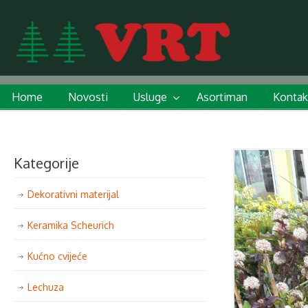
Home
Novosti
Usluge
Asortiman
Kontak
Kategorije
Dekorativni materijal
Keramika Scheurich
Kućno cvijeće
Lechuza