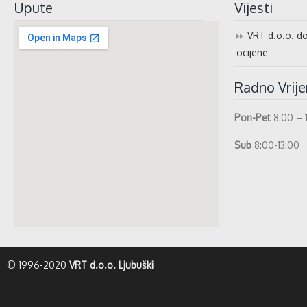
Upute
Vijesti
VRT d.o.o. do
ocijene
Radno Vrij
Pon-Pet
8:00 – 
Sub
8:00-13:00
whatismyip-address.com
© 1996-2020
VRT d.o.o. Ljubuški