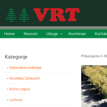
Home
Novosti
Usluge
Asortiman
Kontak
Kategorije
Prikazujemo 1–16
Dekorativni materijal
Keramika Scheurich
Kućno cvijeće
Lechuza