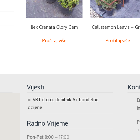
Ilex Crenata Glory Gem
Callistemon Leavis – G
Pročitaj više
Pročitaj više
Vijesti
Kon
VRT d.o.o. dobitnik A+ bonitetne
E
ocijene
i
Radno Vrijeme
P
+
Pon-Pet
8:00 – 17:00