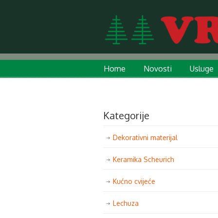
Home
Novosti
Usluge
Kategorije
Dekorativni materijal
Keramika Scheurich
Kućno cvijeće
Lechuza