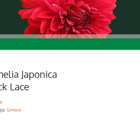
elia Japonica
ck Lace
e
ija:
Grmovi