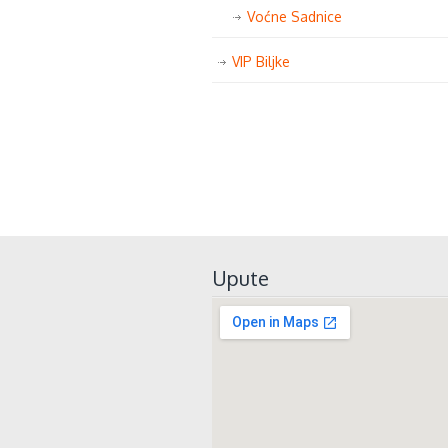
Voćne Sadnice
VIP Biljke
Upute