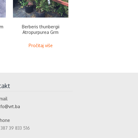
rm
Berberis thunbergii
Atropurpurea Grm
Pročitaj više
takt
mail
nfo@vrt.ba
hone
 387 39 833 516