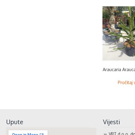
Araucaria Arauc
Pročitaj 
Upute
Vijesti
VRT d.o.o. do