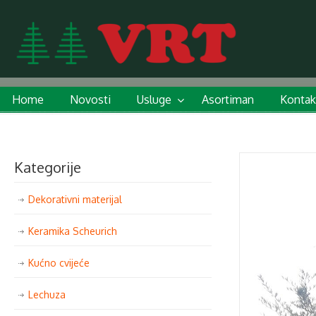
Home
Novosti
Usluge
Asortiman
Kontak
Kategorije
Dekorativni materijal
Keramika Scheurich
Kućno cvijeće
Lechuza