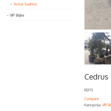
Voćne Sadnice
VIP Biljke
Cedrus 
REF15
Compare
Kategorija:
VIP Bi