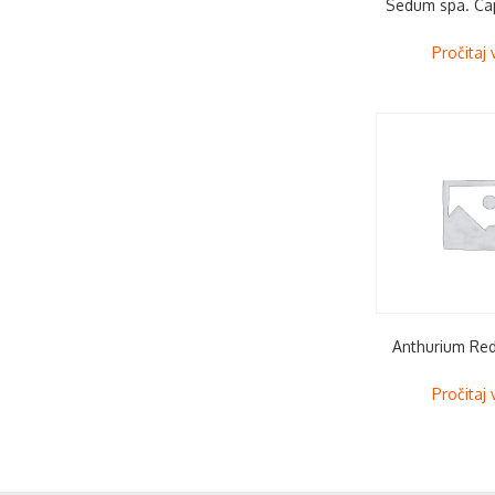
Sedum spa. Ca
Pročitaj 
Anthurium Red
Pročitaj 