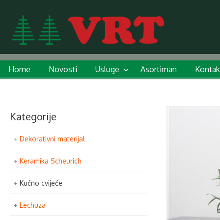
Home
Novosti
Usluge
Asortiman
Kontak
Kategorije
Dekorativni materijal
Keramika Scheurich
Kućno cvijeće
Lechuza