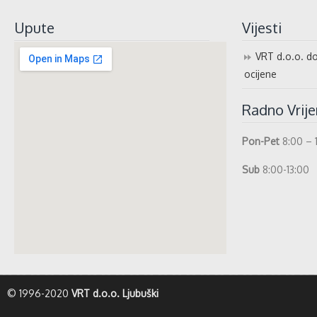
Upute
Vijesti
VRT d.o.o. do
ocijene
Radno Vrij
Pon-Pet
8:00 – 
Sub
8:00-13:00
whatismyip-address.com
© 1996-2020
VRT d.o.o. Ljubuški