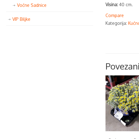
Visina:
40 cm.
Voćne Sadnice
Compare
VIP Biljke
Kategorija:
Kućno
Povezani