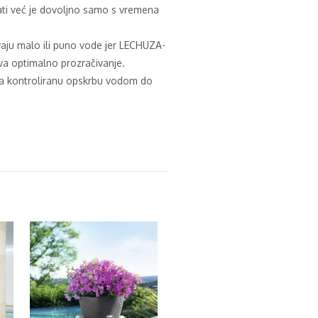
vati već je dovoljno samo s vremena
evaju malo ili puno vode jer LECHUZA-
va optimalno prozračivanje.
ža kontroliranu opskrbu vodom do