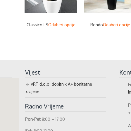
This
Classico LS
Odaberi opcije
Rondo
Odaberi opcije
product
has
multiple
variants.
The
options
Vijesti
Kon
may
be
VRT d.o.o. dobitnik A+ bonitetne
E
chosen
ocijene
i
on
the
Radno Vrijeme
P
product
+
page
Pon-Pet
8:00 – 17:00
A
Sub
8:00-13:00