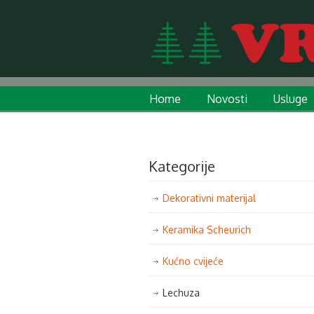
Home
Novosti
Usluge
Kategorije
Dekorativni materijal
Keramika Scheurich
Kućno cvijeće
Lechuza