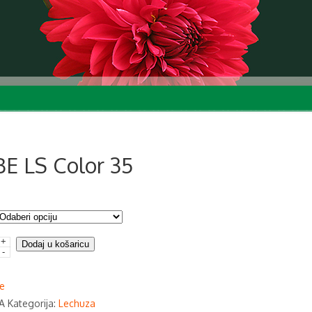
E LS Color 35
+
Dodaj u košaricu
-
e
A
Kategorija:
Lechuza