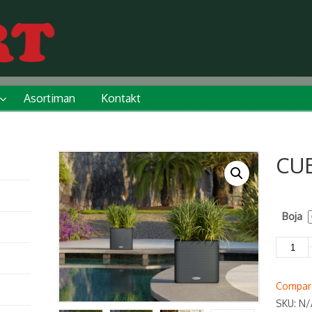
Asortiman
Kontakt
CUB
Boja
CUBE
LS
Color
Compar
35
SKU:
N/