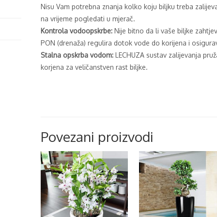
Nisu Vam potrebna znanja kolko koju biljku treba zalije
na vrijeme pogledati u mjerač.
Kontrola vodoopskrbe:
Nije bitno da li vaše biljke zahtj
PON (drenaža) regulira dotok vode do korijena i osigura
Stalna opskrba vodom:
LECHUZA sustav zalijevanja pru
korjena za veličanstven rast biljke.
Povezani proizvodi