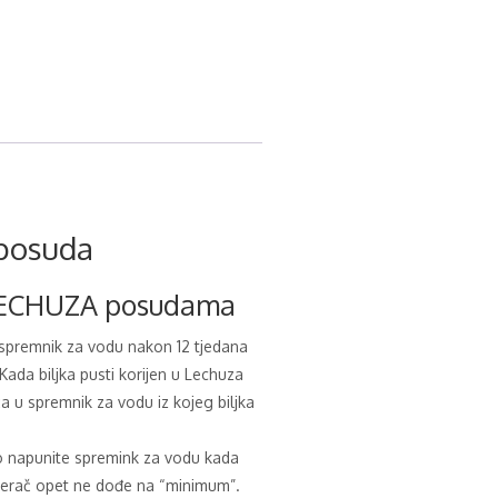
posuda
 LECHUZA posudama
 spremnik za vodu nakon 12 tjedana
. Kada biljka pusti korijen u Lechuza
a u spremnik za vodu iz kojeg biljka
 napunite spremink za vodu kada
mjerač opet ne dođe na “minimum”.