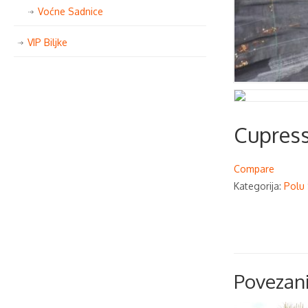
Voćne Sadnice
VIP Biljke
Cupress
Compare
Kategorija:
Polu 
Povezani