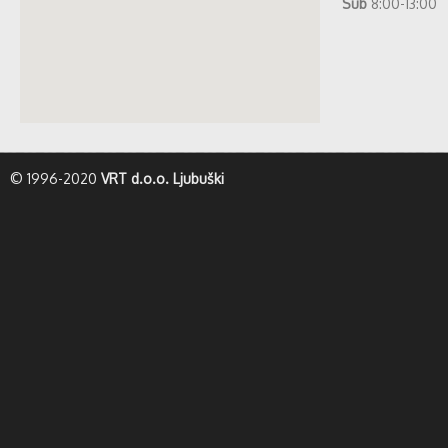
Sub
8:00-13:00
whatismyip-address.com
© 1996-2020
VRT d.o.o. Ljubuški