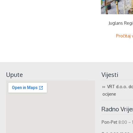
Juglans Regi
Pročitaj 
Upute
Vijesti
VRT d.o.o. do
ocijene
Radno Vrij
Pon-Pet
8:00 – 