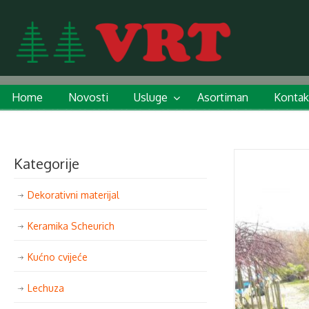
Home
Novosti
Usluge
Asortiman
Kontak
Kategorije
Dekorativni materijal
Keramika Scheurich
Kućno cvijeće
Lechuza