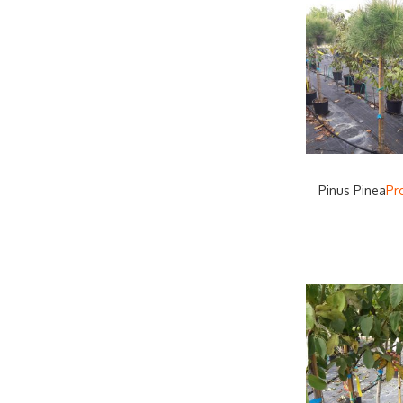
Pinus Pinea
Pro