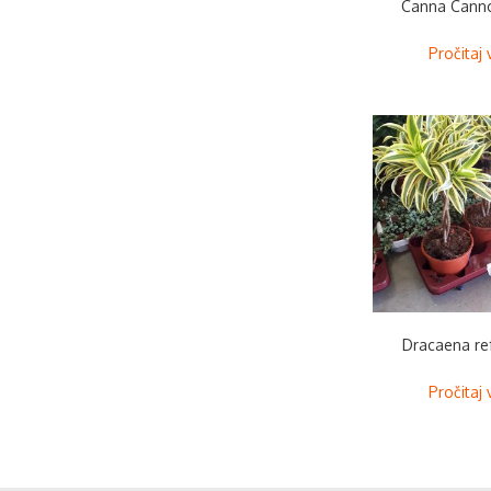
Canna Cann
Pročitaj 
Dracaena re
Pročitaj 