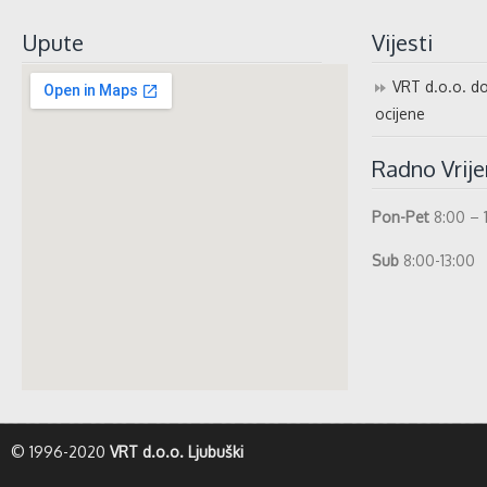
Upute
Vijesti
VRT d.o.o. do
ocijene
Radno Vrij
Pon-Pet
8:00 – 
Sub
8:00-13:00
whatismyip-address.com
© 1996-2020
VRT d.o.o. Ljubuški