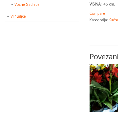
VISINA:
45 cm.
Voćne Sadnice
Compare
VIP Biljke
Kategorija:
Kućno
Povezani