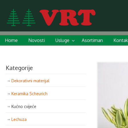
Home
Novosti
Usluge
Asortiman
Kontak
Kategorije
Dekorativni materijal
Keramika Scheurich
Kućno cvijeće
Lechuza