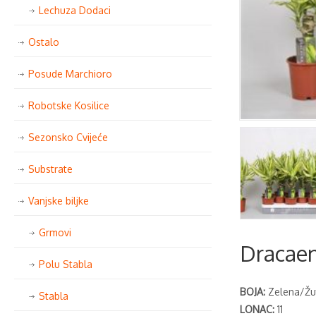
Lechuza Dodaci
Ostalo
Posude Marchioro
Robotske Kosilice
Sezonsko Cvijeće
Substrate
Vanjske biljke
Grmovi
Dracaen
Polu Stabla
BOJA:
Zelena/Žu
Stabla
LONAC:
11