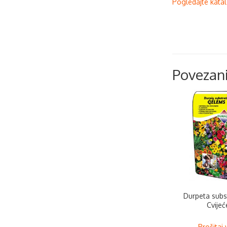
Pogledajte kata
Povezani
Durpeta subs
Cvijeć
Pročitaj 