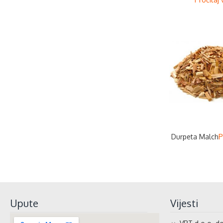
Durpeta Malch
P
Upute
Vijesti