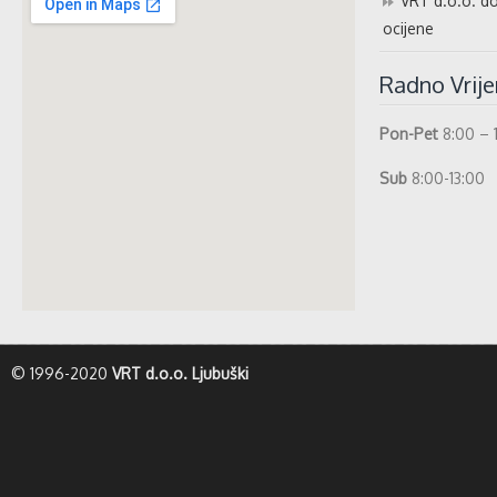
VRT d.o.o. do
ocijene
Radno Vrij
Pon-Pet
8:00 – 
Sub
8:00-13:00
whatismyip-address.com
© 1996-2020
VRT d.o.o. Ljubuški