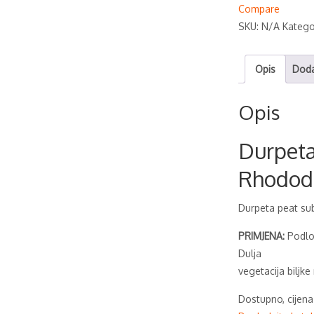
Compare
SKU:
N/A
Katego
Opis
Doda
Opis
Durpeta
Rhodod
Durpeta peat sub
PRIMJENA:
Podlog
Dulja
vegetacija biljk
Dostupno, cijena