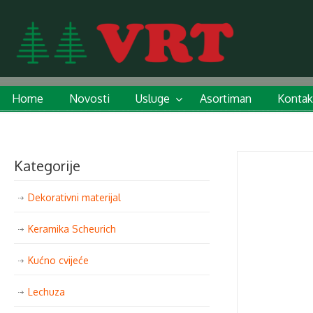
Home
Novosti
Usluge
Asortiman
Kontak
Kategorije
Dekorativni materijal
Keramika Scheurich
Kućno cvijeće
Lechuza