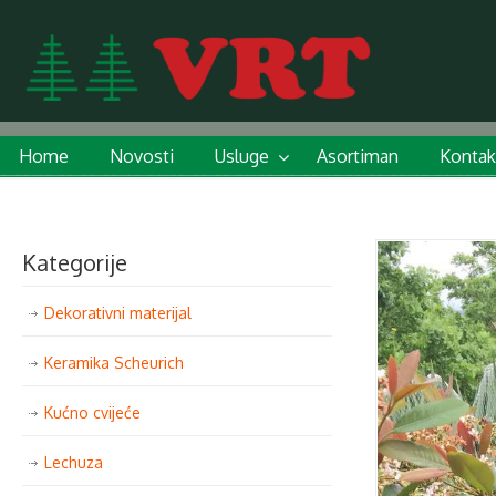
Home
Novosti
Usluge
Asortiman
Kontak
Kategorije
Dekorativni materijal
Keramika Scheurich
Kućno cvijeće
Lechuza