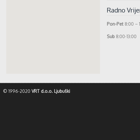
Radno Vrij
Pon-Pet
8:00 – 
Sub
8:00-13:00
whatismyip-address.com
© 1996-2020
VRT d.o.o. Ljubuški