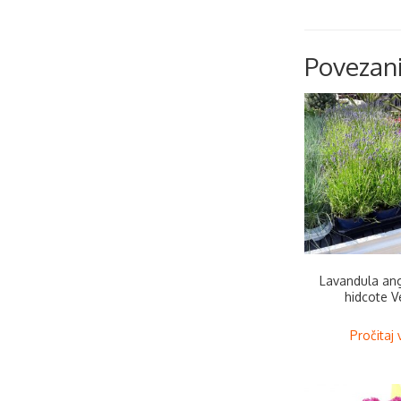
Povezani
Lavandula ang
hidcote V
Pročitaj 