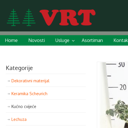
Home
Novosti
Usluge
Asortiman
Kontak
Kategorije
Dekorativni materijal
Keramika Scheurich
Kućno cvijeće
Lechuza