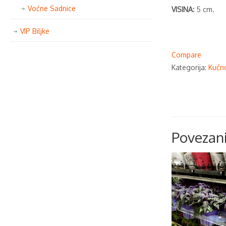
Voćne Sadnice
VISINA:
5 cm.
VIP Biljke
Compare
Kategorija:
Kućno
Povezani