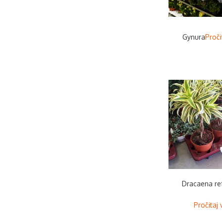
Gynura
Proči
Dracaena re
Pročitaj 