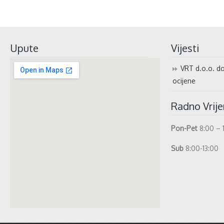
Upute
Vijesti
VRT d.o.o. do
ocijene
Radno Vrij
Pon-Pet
8:00 – 
Sub
8:00-13:00
whatismyip-address.com