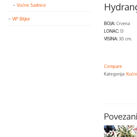
Hydrang
Voćne Sadnice
VIP Biljke
BOJA:
Crvena
LONAC:
13
VISINA:
30 cm.
Compare
Kategorija:
Kućno
Povezani