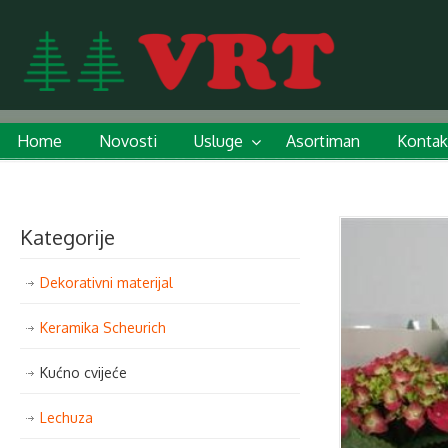
Home
Novosti
Usluge
Asortiman
Kontak
Kategorije
Dekorativni materijal
Keramika Scheurich
Kućno cvijeće
Lechuza