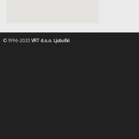
whatismyip-address.com
© 1996-2020
VRT d.o.o. Ljubuški