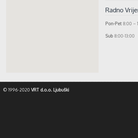
Radno Vrij
Pon-Pet
8:00 – 
Sub
8:00-13:00
whatismyip-address.com
© 1996-2020
VRT d.o.o. Ljubuški