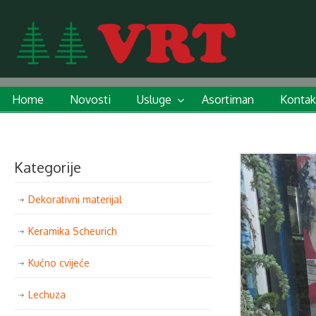
Home
Novosti
Usluge
Asortiman
Kontak
Kategorije
Dekorativni materijal
Keramika Scheurich
Kućno cvijeće
Lechuza