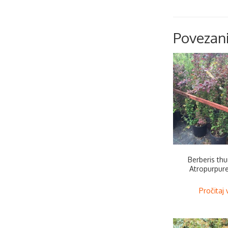
Povezani
Berberis thu
Atropurpur
Pročitaj 