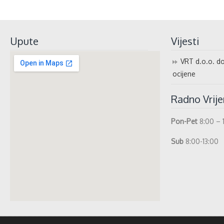
Upute
Vijesti
VRT d.o.o. do
ocijene
Radno Vrij
Pon-Pet
8:00 – 
Sub
8:00-13:00
whatismyip-address.com