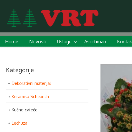
Home
Novosti
Usluge
Asortiman
Kontak
Kategorije
Dekorativni materijal
Keramika Scheurich
Kućno cvijeće
Lechuza