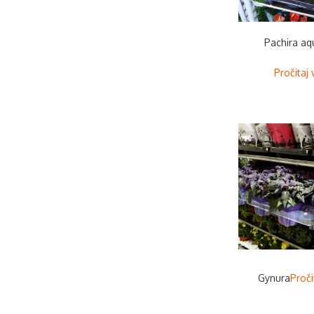
Pachira aq
Pročitaj 
Gynura
Proči