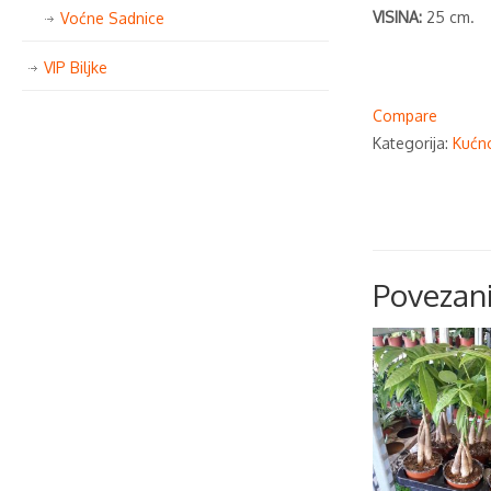
VISINA:
25 cm.
Voćne Sadnice
VIP Biljke
Compare
Kategorija:
Kućno
Povezani