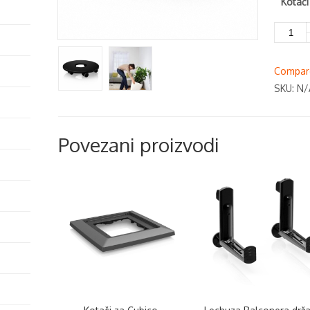
Kotači
Kotači
za
Quadro
Compar
količina
SKU:
N/
Povezani proizvodi