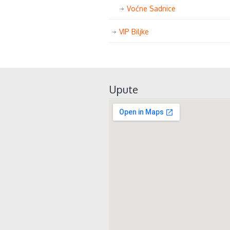
Voćne Sadnice
VIP Biljke
Upute