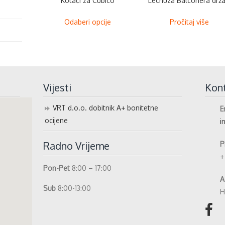
Kotači za Cubico
Lechuza Balconera drža
This
Odaberi opcije
Pročitaj više
product
has
multiple
variants.
The
Vijesti
Kon
options
may
VRT d.o.o. dobitnik A+ bonitetne
E
be
ocijene
i
chosen
on
Radno Vrijeme
P
the
+
product
Pon-Pet
8:00 – 17:00
page
A
Sub
8:00-13:00
H