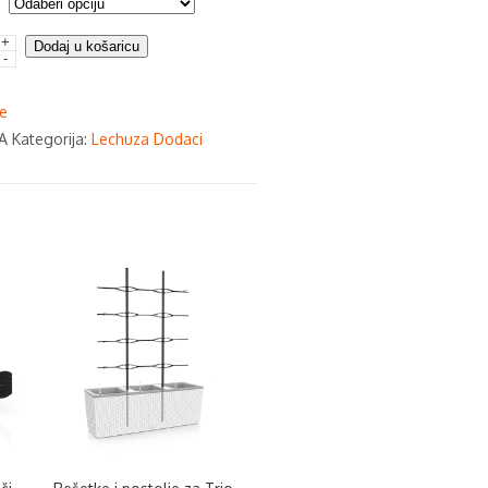
+
Dodaj u košaricu
-
e
A
Kategorija:
Lechuza Dodaci