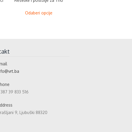
či
Rešetke i postolje za Trio
This
Odaberi opcije
product
has
multiple
variants.
The
takt
options
may
mail
be
nfo@vrt.ba
chosen
on
hone
the
 387 39 833 516
product
page
ddress
rašljani 9, Ljubuški 88320