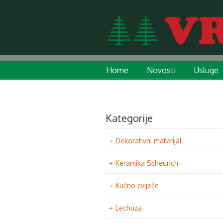
Home
Novosti
Usluge
Kategorije
Dekorativni materijal
Keramika Scheurich
Kućno cvijeće
Lechuza