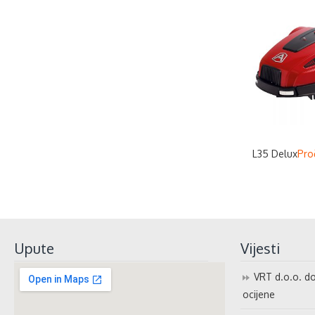
L35 Delux
Proč
Upute
Vijesti
VRT d.o.o. do
ocijene