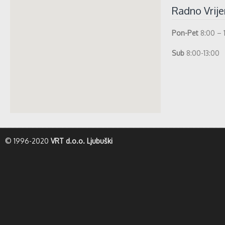
Radno Vrij
Pon-Pet
8:00 – 
Sub
8:00-13:00
whatismyip-address.com
© 1996-2020
VRT d.o.o. Ljubuški