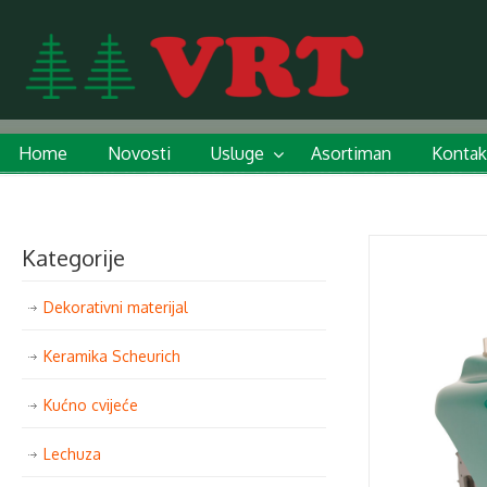
Home
Novosti
Usluge
Asortiman
Kontak
Kategorije
Dekorativni materijal
Keramika Scheurich
Kućno cvijeće
Lechuza