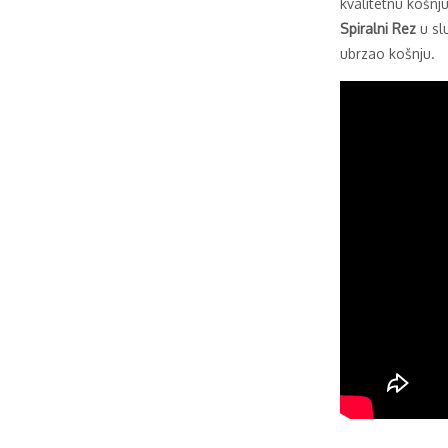
kvalitetnu košnj
Spiralni Rez
u slu
ubrzao košnju.