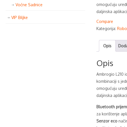
omogućuju uređi
Voćne Sadnice
daljinska aplikac
VIP Biljke
Compare
Kategorija:
Robot
Opis
Doda
Opis
Ambrogio L210 id
kombinaciji s je
omogućuju uređi
daljinska aplikac
Bluetooth prijem
za korištenje ap
Senzor eco
nači