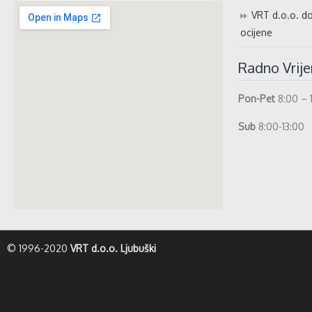
VRT d.o.o. do
ocijene
Radno Vrij
Pon-Pet
8:00 – 
Sub
8:00-13:00
whatismyip-address.com
© 1996-2020
VRT d.o.o. Ljubuški