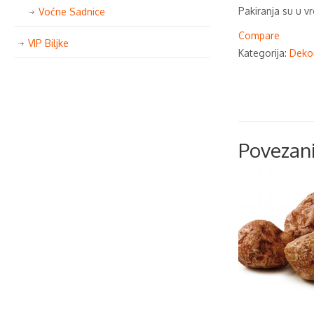
Pakiranja su u v
Voćne Sadnice
Compare
VIP Biljke
Kategorija:
Dekor
Povezani