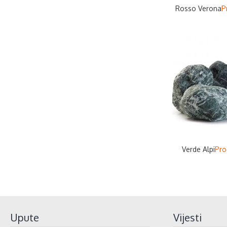
Rosso Verona
P
Verde Alpi
Proč
Upute
Vijesti