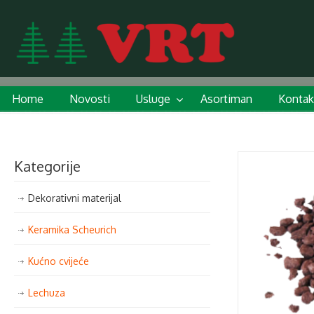
Home
Novosti
Usluge
Asortiman
Kontak
Kategorije
Dekorativni materijal
Keramika Scheurich
Kućno cvijeće
Lechuza