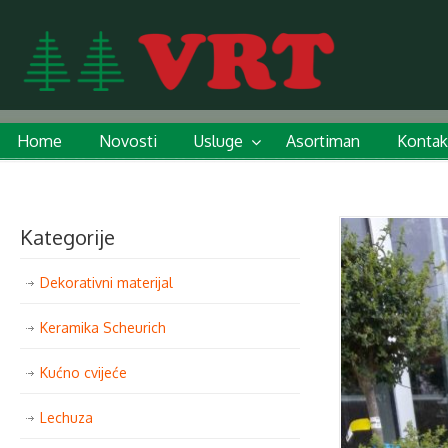
Home
Novosti
Usluge
Asortiman
Kontak
Kategorije
Dekorativni materijal
Keramika Scheurich
Kućno cvijeće
Lechuza