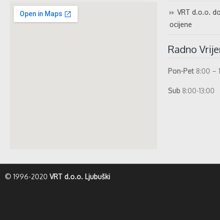
VRT d.o.o. do
ocijene
Radno Vrij
Pon-Pet
8:00 – 
Sub
8:00-13:00
whatismyip-address.com
© 1996-2020
VRT d.o.o. Ljubuški