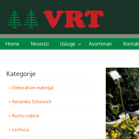
Home
Novosti
Usluge
Asortiman
Kontak
Kategorije
Dekorativni materijal
Keramika Scheurich
Kućno cvijeće
Lechuza