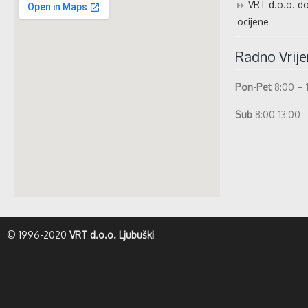
VRT d.o.o. do
ocijene
Radno Vrij
Pon-Pet
8:00 – 
Sub
8:00-13:00
whatismyip-address.com
© 1996-2020
VRT d.o.o. Ljubuški