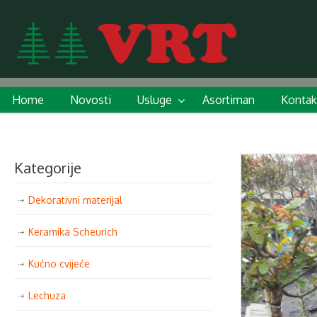
Home
Novosti
Usluge
Asortiman
Kontak
Kategorije
Dekorativni materijal
Keramika Scheurich
Kućno cvijeće
Lechuza