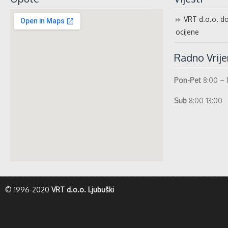
VRT d.o.o. do
ocijene
Radno Vrij
Pon-Pet
8:00 – 
Sub
8:00-13:00
whatismyip-address.com
© 1996-2020
VRT d.o.o. Ljubuški