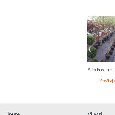
Salix Integra Ha
Pročitaj 
Upute
Vijesti