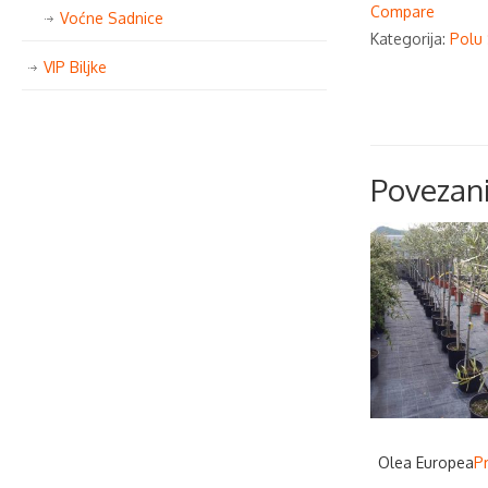
Compare
Voćne Sadnice
Kategorija:
Polu 
VIP Biljke
Povezani
Olea Europea
Pr