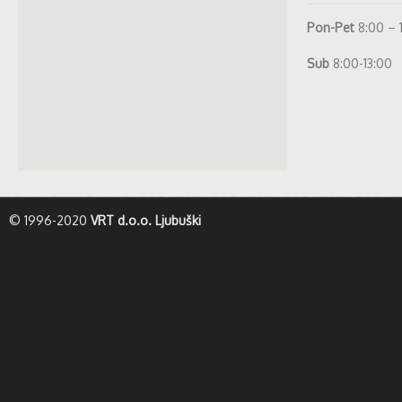
Pon-Pet
8:00 – 
Sub
8:00-13:00
whatismyip-address.com
© 1996-2020
VRT d.o.o. Ljubuški