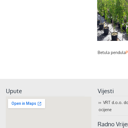
Betula pendula
P
Upute
Vijesti
VRT d.o.o. do
ocijene
Radno Vrij