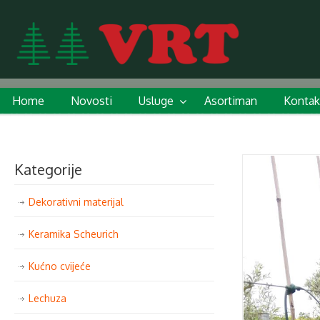
Home
Novosti
Usluge
Asortiman
Kontak
Kategorije
Dekorativni materijal
Keramika Scheurich
Kućno cvijeće
Lechuza