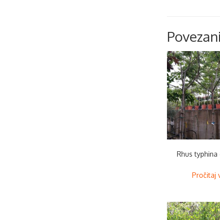
Povezani
Rhus typhina 
Pročitaj 