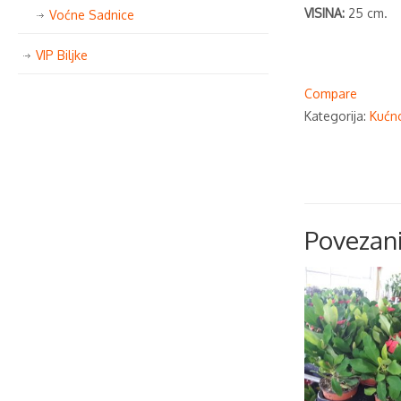
VISINA:
25 cm.
Voćne Sadnice
VIP Biljke
Compare
Kategorija:
Kućno
Povezani