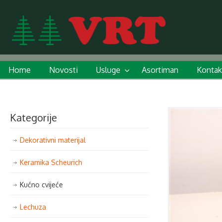
Home
Novosti
Usluge
Asortiman
Kontak
Kategorije
Dekorativni materijal
Keramika Scheurich
Kućno cvijeće
Lechuza