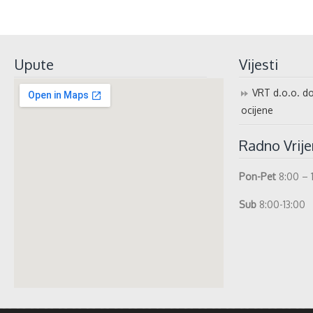
Upute
Vijesti
VRT d.o.o. do
ocijene
Radno Vrij
Pon-Pet
8:00 – 
Sub
8:00-13:00
whatismyip-address.com