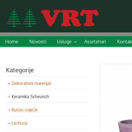
Home
Novosti
Usluge
Asortiman
Kontak
Kategorije
Dekorativni materijal
Keramika Scheurich
Kućno cvijeće
Lechuza