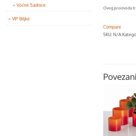
Voćne Sadnice
Ovog proizvoda tr
VIP Biljke
Compare
SKU:
N/A
Katego
Povezani