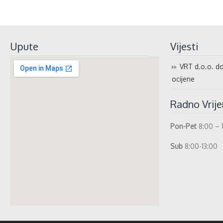
Upute
Vijesti
VRT d.o.o. do
ocijene
Radno Vrij
Pon-Pet
8:00 – 
Sub
8:00-13:00
whatismyip-address.com