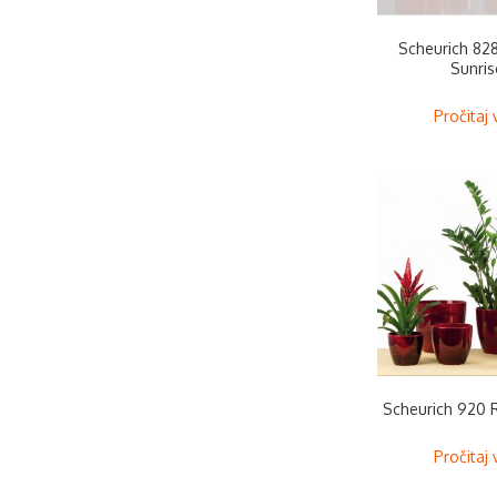
Scheurich 828
Sunris
Pročitaj 
Scheurich 920 
Pročitaj 