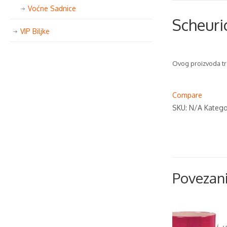
Voćne Sadnice
Scheuri
VIP Biljke
Ovog proizvoda tr
Compare
SKU:
N/A
Katego
Povezani