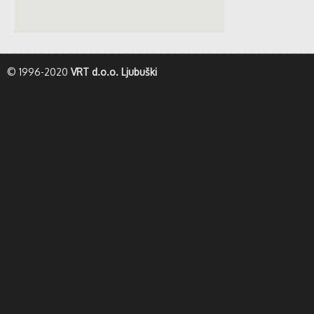
whatismyip-address.com
© 1996-2020
VRT d.o.o. Ljubuški