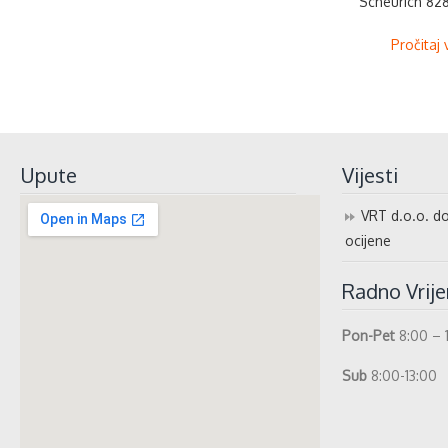
Scheurich 828
Pročitaj 
Upute
Vijesti
VRT d.o.o. do
ocijene
Radno Vrij
Pon-Pet
8:00 – 
Sub
8:00-13:00