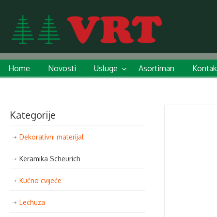
Home
Novosti
Usluge
Asortiman
Kontak
Kategorije
Dekorativni materijal
Keramika Scheurich
Kućno cvijeće
Lechuza