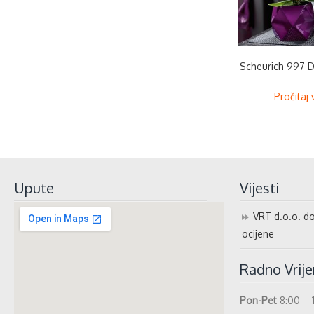
Scheurich 997 D
Pročitaj 
Upute
Vijesti
VRT d.o.o. do
ocijene
Radno Vrij
Pon-Pet
8:00 – 