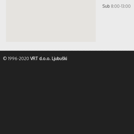
Sub
8:00-13:00
whatismyip-address.com
© 1996-2020
VRT d.o.o. Ljubuški