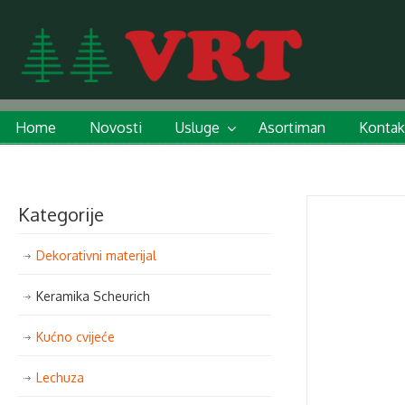
Home
Novosti
Usluge
Asortiman
Kontak
Kategorije
Dekorativni materijal
Keramika Scheurich
Kućno cvijeće
Lechuza