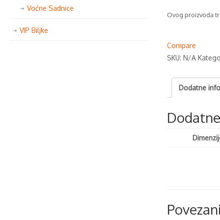
Voćne Sadnice
Ovog proizvoda tr
VIP Biljke
Compare
SKU:
N/A
Katego
Dodatne info
Dodatne 
Dimenzij
Povezani