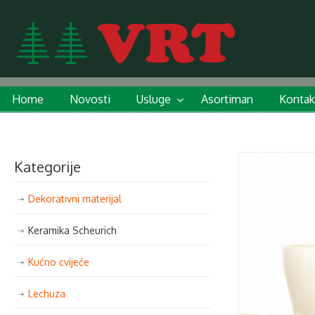
Home
Novosti
Usluge
Asortiman
Kontak
Kategorije
Dekorativni materijal
Keramika Scheurich
Kućno cvijeće
Lechuza