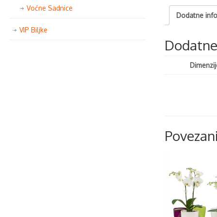
Voćne Sadnice
Dodatne info
VIP Biljke
Dodatne 
Dimenzij
Povezani