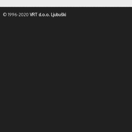
whatismyip-address.com
© 1996-2020
VRT d.o.o. Ljubuški