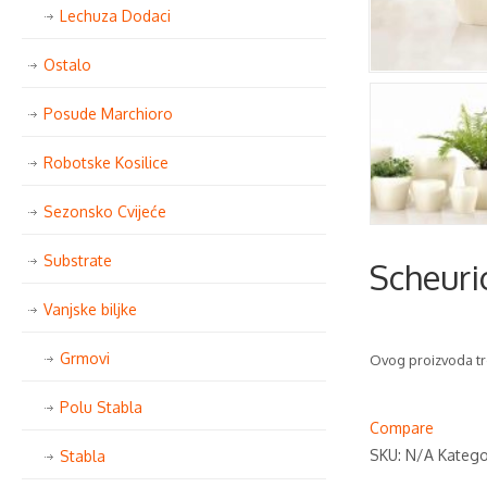
Lechuza Dodaci
Ostalo
Posude Marchioro
Robotske Kosilice
Sezonsko Cvijeće
Substrate
Scheuri
Vanjske biljke
Grmovi
Ovog proizvoda tr
Polu Stabla
Compare
SKU:
N/A
Katego
Stabla