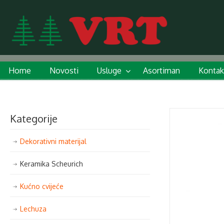
Home
Novosti
Usluge
Asortiman
Kontak
Kategorije
Dekorativni materijal
Keramika Scheurich
Kućno cvijeće
Lechuza