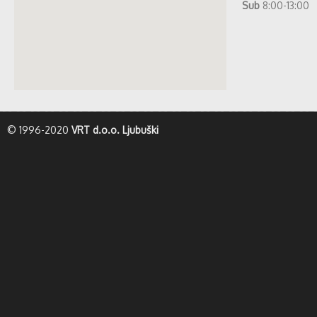
Sub
8:00-13:00
whatismyip-address.com
© 1996-2020
VRT d.o.o. Ljubuški