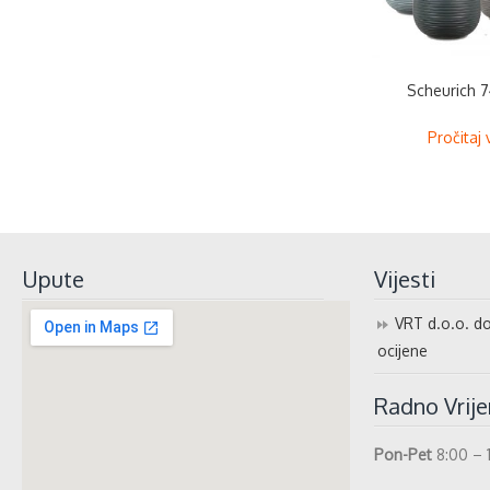
Scheurich 7
Pročitaj 
Upute
Vijesti
VRT d.o.o. do
ocijene
Radno Vrij
Pon-Pet
8:00 – 