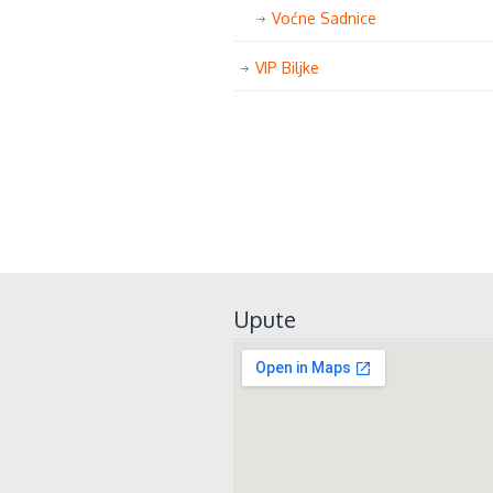
Voćne Sadnice
VIP Biljke
Upute