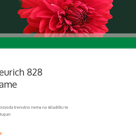
eurich 828
same
izvoda trenutno nema na skladištu te
stupan
e