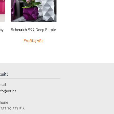
uby
Scheurich 997 Deep Purple
Pročitaj više
takt
mail
nfo@vrt.ba
hone
 387 39 833 516