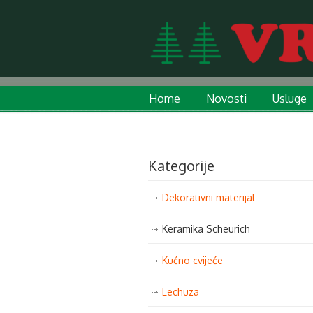
Home
Novosti
Usluge
Kategorije
Dekorativni materijal
Keramika Scheurich
Kućno cvijeće
Lechuza