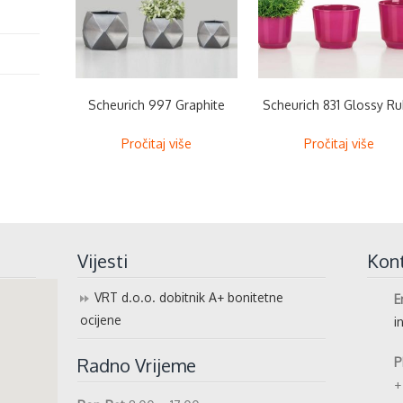
Scheurich 997 Graphite
Scheurich 831 Glossy R
Pročitaj više
Pročitaj više
Vijesti
Kon
VRT d.o.o. dobitnik A+ bonitetne
E
ocijene
i
Radno Vrijeme
P
+