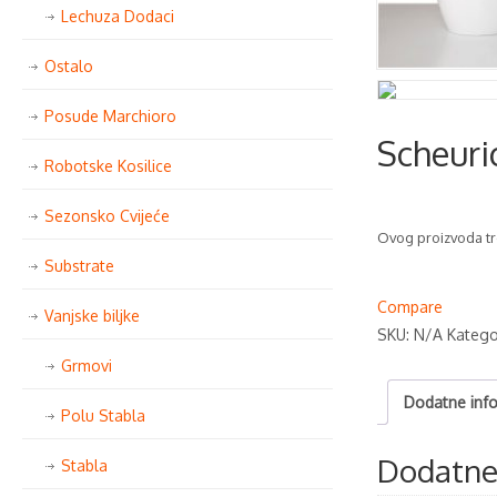
Lechuza Dodaci
Ostalo
Posude Marchioro
Scheuri
Robotske Kosilice
Sezonsko Cvijeće
Ovog proizvoda tr
Substrate
Compare
Vanjske biljke
SKU:
N/A
Katego
Grmovi
Dodatne info
Polu Stabla
Dodatne 
Stabla