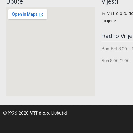
Upute
Vijesti
VRT d.o.o. do
ocijene
Radno Vrij
Pon-Pet
8:00 – 
Sub
8:00-13:00
whatismyip-address.com
© 1996-2020
VRT d.o.o. Ljubuški