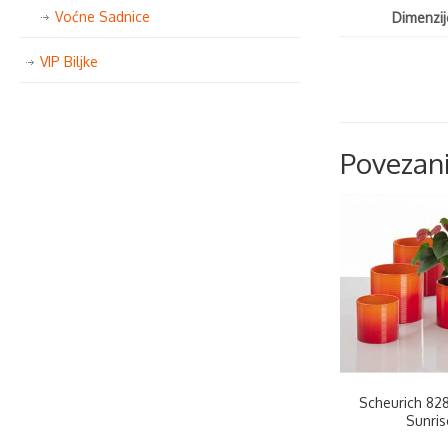
Voćne Sadnice
Dimenzij
VIP Biljke
Povezani
Scheurich 828
Sunris