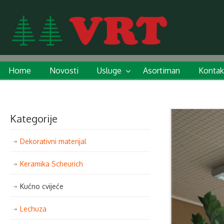
Home
Novosti
Usluge
Asortiman
Kontak
Kategorije
Dekorativni materijal
Keramika Scheurich
Kućno cvijeće
Lechuza