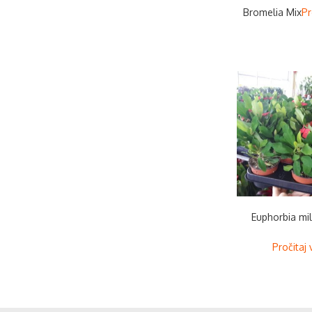
Bromelia Mix
Pr
Euphorbia mil
Pročitaj 