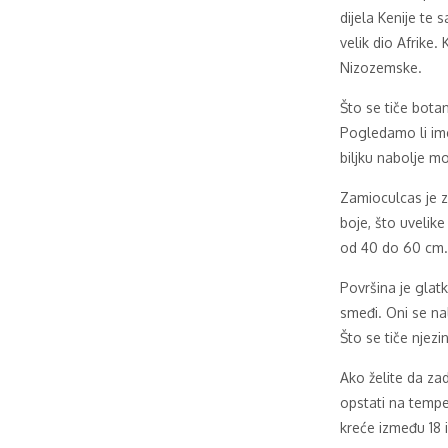
dijela Kenije te
velik dio Afrike.
Nizozemske.
Što se tiče bota
Pogledamo li ime
biljku nabolje m
Zamioculcas je z
boje, što uvelike
od 40 do 60 cm.
Površina je glatk
smeđi. Oni se nal
Što se tiče njezi
Ako želite da zad
opstati na temper
kreće između 18 i