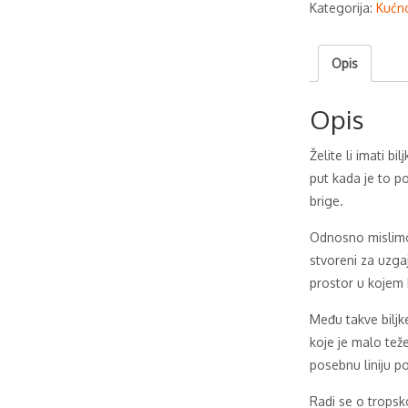
Kategorija:
Kućno
Opis
Opis
Želite li imati bi
put kada je to po
brige.
Odnosno mislimo 
stvoreni za uzgaj
prostor u kojem 
Među takve biljke
koje je malo teže
posebnu liniju p
Radi se o tropsko