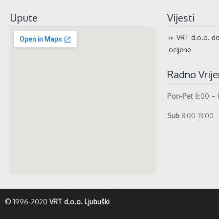
Upute
Vijesti
VRT d.o.o. do
ocijene
Radno Vrij
Pon-Pet
8:00 – 
Sub
8:00-13:00
whatismyip-address.com
© 1996-2020
VRT d.o.o. Ljubuški