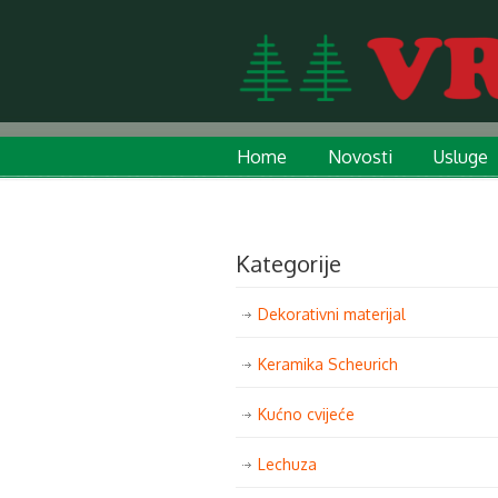
Home
Novosti
Usluge
Kategorije
Dekorativni materijal
Keramika Scheurich
Kućno cvijeće
Lechuza