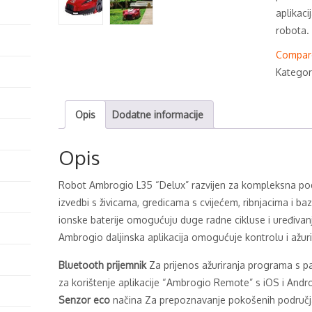
aplikaci
robota.
Compar
Kategor
Opis
Dodatne informacije
Opis
Robot Ambrogio L35 “Delux” razvijen za kompleksna pod
izvedbi s živicama, gredicama s cvijećem, ribnjacima i baze
ionske baterije omogućuju duge radne cikluse i uređivan
Ambrogio daljinska aplikacija omogućuje kontrolu i ažuri
Bluetooth prijemnik
Za prijenos ažuriranja programa s p
za korištenje aplikacije “Ambrogio Remote” s iOS i Andr
Senzor eco
načina Za prepoznavanje pokošenih područj