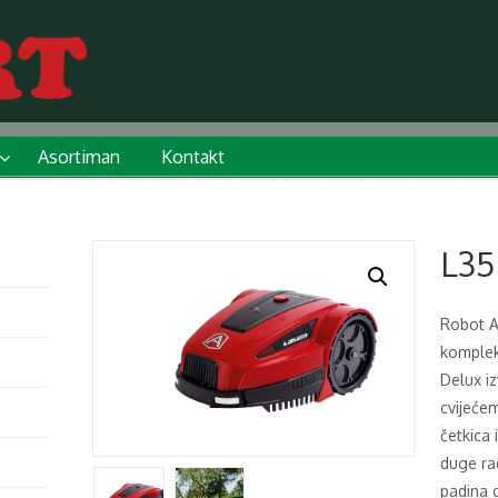
Asortiman
Kontakt
L35
Robot A
komplek
Delux iz
cvijećem
četkica 
duge rad
padina 