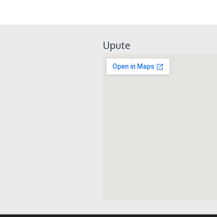
Upute
whatismyip-ad