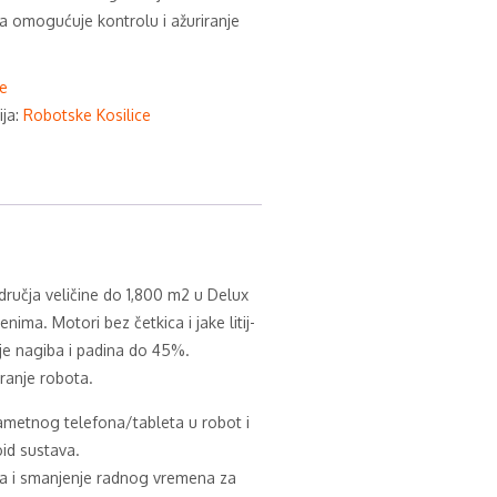
ja omogućuje kontrolu i ažuriranje
e
ija:
Robotske Kosilice
ručja veličine do 1,800 m2 u Delux
nima. Motori bez četkica i jake litij-
je nagiba i padina do 45%.
ranje robota.
ametnog telefona/tableta u robot i
oid sustava.
a i smanjenje radnog vremena za