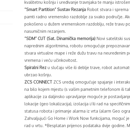
kvalitetnu košnju i uređivanje travnjaka te manju istroše
“Smart Partition” Sustav Rezanja
Robot stvara i sprema 
pamti radno vremensko razdoblje za svako područje. Ako 
pokošeno u dužem vremenskom razdoblju, reže travu po
nasumičnim rezanjem.
“SDM” CUT (Sat. Dinamička memorija)
Novi satelitski su
naprednim algoritmima, robotu omogućuje prepoznavanj
stvara virtualne mape i reže dužu travu na neuređenim 
vremena i veću učinkovitost.
Spiralni Rez
u slučaju više ili deblje trave, robot automats
ubrzao košnju.
ZCS CONNECT
ZCS uređaj omogućuje spajanje i interakci
na bilo kojem mjestu (s vašim pametnim telefonom ili t
aplikacije za daljinsko upravljanje moguće je postavljan
lokacije (geo lokalizacija), izolacija i/ili rad na specifi
statusa robota i primanje alarma iz vrta (alarm Geo ogra
Zahvaljujući Go Home i Work Now funkcijama, moguć je p
rad u vrtu. *Besplatan prijenos podataka dvije godine. 