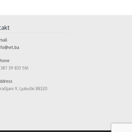
takt
mail
nfo@vrt.ba
hone
 387 39 833 516
ddress
rašljani 9, Ljubuški 88320