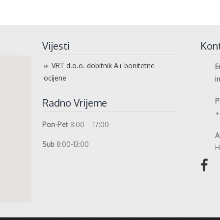
Vijesti
Kon
VRT d.o.o. dobitnik A+ bonitetne
E
ocijene
i
Radno Vrijeme
P
+
Pon-Pet
8:00 – 17:00
A
Sub
8:00-13:00
H
dress.com