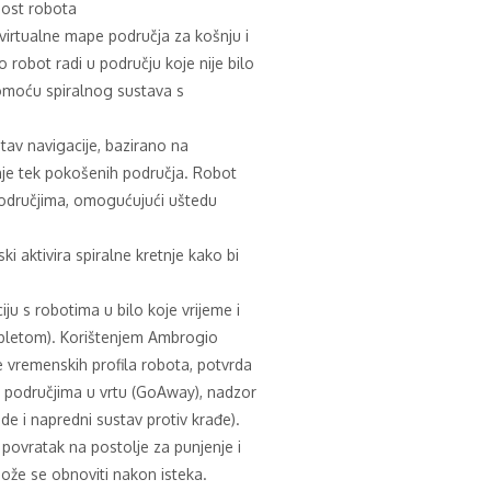
nost robota
virtualne mape područja za košnju i
robot radi u području koje nije bilo
moću spiralnog sustava s
stav navigacije, bazirano na
e tek pokošenih područja. Robot
područjima, omogućujući uštedu
ki aktivira spiralne kretnje kako bi
ju s robotima u bilo koje vrijeme i
abletom). Korištenjem Ambrogio
je vremenskih profila robota, potvrda
čnim područjima u vrtu (GoAway), nadzor
de i napredni sustav protiv krađe).
ovratak na postolje za punjenje i
Može se obnoviti nakon isteka.