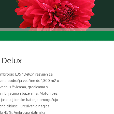
 Delux
mbrogio L35 “Delux” razvijen za
sna područja veličine do 1,800 m2 u
vedbi s živicama, gredicama s
, ribnjacima i bazenima. Motori bez
i jake litij-ionske baterije omogućuju
ne cikluse i uređivanje nagiba i
do 45%. Ambrogio daljinska