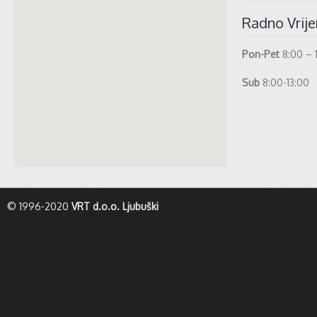
Radno Vrij
Pon-Pet
8:00 – 
Sub
8:00-13:00
whatismyip-address.com
© 1996-2020
VRT d.o.o. Ljubuški