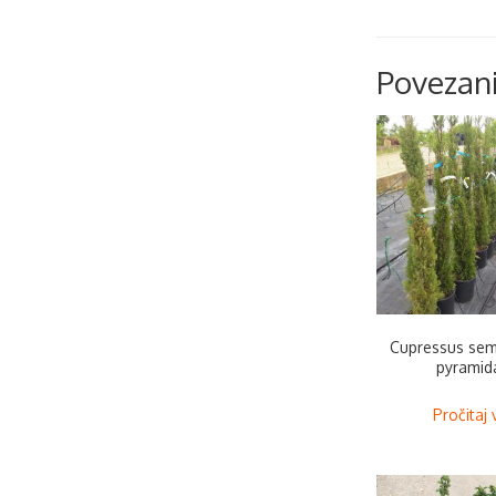
Povezani
Cupressus sem
pyramida
Pročitaj 