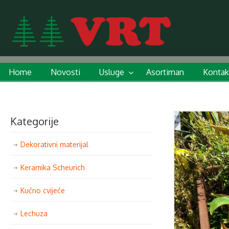
Home
Novosti
Usluge
Asortiman
Kontak
Kategorije
Dekorativni materijal
Keramika Scheurich
Kućno cvijeće
Lechuza