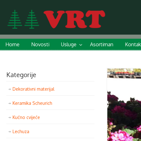
Home
Novosti
Usluge
Asortiman
Kontak
Kategorije
Dekorativni materijal
Keramika Scheurich
Kućno cvijeće
Lechuza