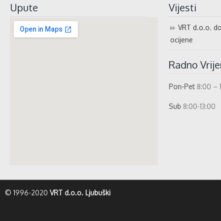
Upute
Vijesti
VRT d.o.o. do
ocijene
Radno Vrij
Pon-Pet
8:00 – 
Sub
8:00-13:00
whatismyip-address.com
© 1996-2020
VRT d.o.o. Ljubuški