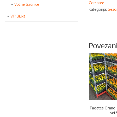
Compare
Voćne Sadnice
Kategorija:
Sezo
VIP Biljke
Povezani
Tagetes Orang 
– set